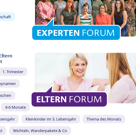
schaft
Eltern
t
1. Trimester
bynamen
äschen
4-6 Monate
ebensjahr
Kleinkinder im 3. Lebensjahr
Thema des Monats
kt
Wichteln, Wanderpakete & Co