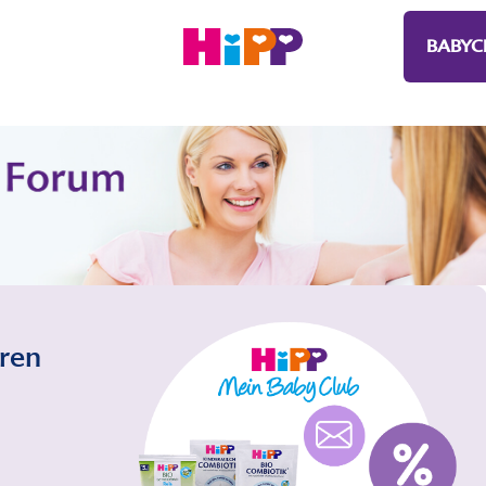
BABYC
eren