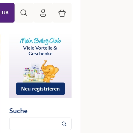
Suche
HiPP Mein Babyclub
Warenkorb
LUB
Viele Vorteile &
Geschenke
Neu registrieren
Suche
Suche