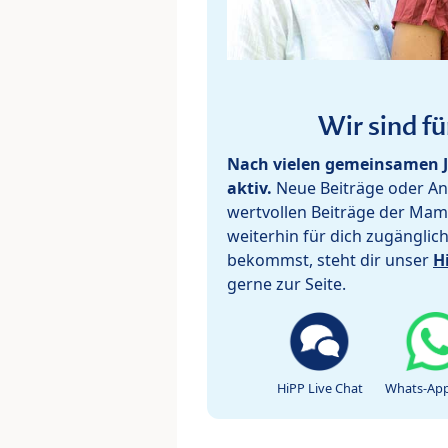
Wir sind fü
Nach vielen gemeinsamen J
aktiv.
Neue Beiträge oder Ant
wertvollen Beiträge der Mam
weiterhin für dich zugänglic
bekommst, steht dir unser
H
gerne zur Seite.
HiPP Live Chat
Whats-App