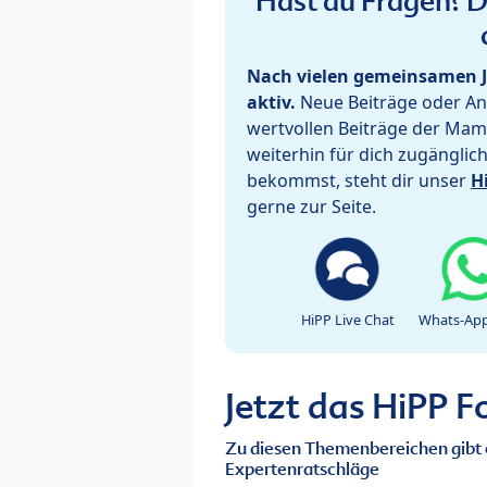
Hast du Fragen? De
Nach vielen gemeinsamen J
aktiv.
Neue Beiträge oder Ant
wertvollen Beiträge der Mam
weiterhin für dich zugänglic
bekommst, steht dir unser
H
gerne zur Seite.
HiPP Live Chat
Whats-App
Jetzt das HiPP 
Zu diesen Themenbereichen gibt 
Expertenratschläge