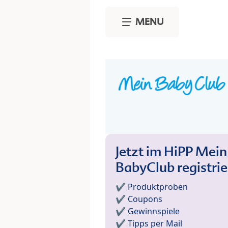
Skip to main content
MENU
Jetzt im HiPP Mein
BabyClub registri
✔️ Produktproben
✔️ Coupons
✔️ Gewinnspiele
✔️ Tipps per Mail