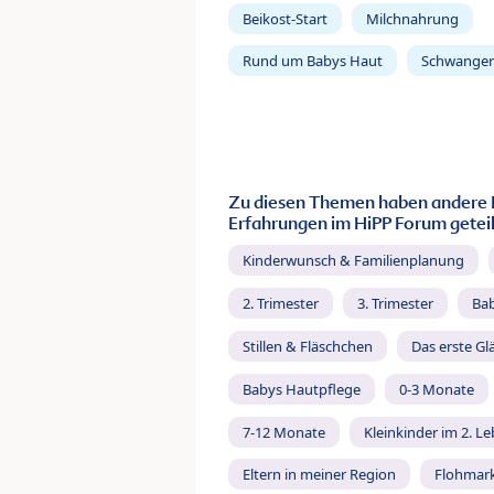
Beikost-Start
Milchnahrung
Rund um Babys Haut
Schwanger
Zu diesen Themen haben andere 
Erfahrungen im HiPP Forum geteil
Kinderwunsch & Familienplanung
2. Trimester
3. Trimester
Ba
Stillen & Fläschchen
Das erste Gl
Babys Hautpflege
0-3 Monate
7-12 Monate
Kleinkinder im 2. L
Eltern in meiner Region
Flohmar