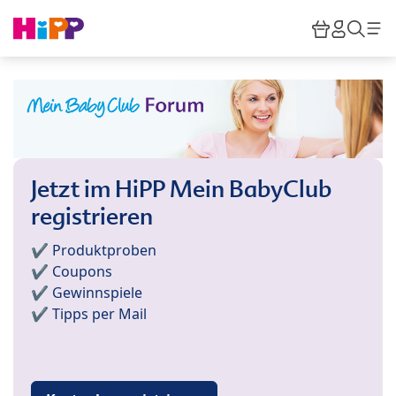
Skip to main content
Warenkor
HiPP M
Such
Jetzt im HiPP Mein BabyClub
registrieren
✔️ Produktproben
✔️ Coupons
✔️ Gewinnspiele
✔️ Tipps per Mail