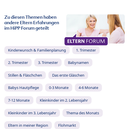
Zu diesen Themen haben
andere Eltern Erfahrungen
im HiPP Forum geteilt
Kinderwunsch & Familienplanung
1. Trimester
2. Trimester
3. Trimester
Babynamen
Stillen & Fläschchen
Das erste Gläschen
Babys Hautpflege
0-3 Monate
4-6 Monate
7-12 Monate
Kleinkinder im 2. Lebensjahr
Kleinkinder im 3. Lebensjahr
Thema des Monats
Eltern in meiner Region
Flohmarkt