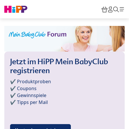
Skip to main content
Warenkor
HiPP M
Such
Jetzt im HiPP Mein BabyClub
registrieren
✔️ Produktproben
✔️ Coupons
✔️ Gewinnspiele
✔️ Tipps per Mail