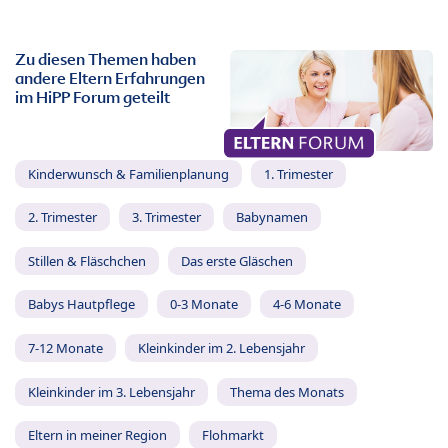
Zu diesen Themen haben
andere Eltern Erfahrungen
im HiPP Forum geteilt
Kinderwunsch & Familienplanung
1. Trimester
2. Trimester
3. Trimester
Babynamen
Stillen & Fläschchen
Das erste Gläschen
Babys Hautpflege
0-3 Monate
4-6 Monate
7-12 Monate
Kleinkinder im 2. Lebensjahr
Kleinkinder im 3. Lebensjahr
Thema des Monats
Eltern in meiner Region
Flohmarkt