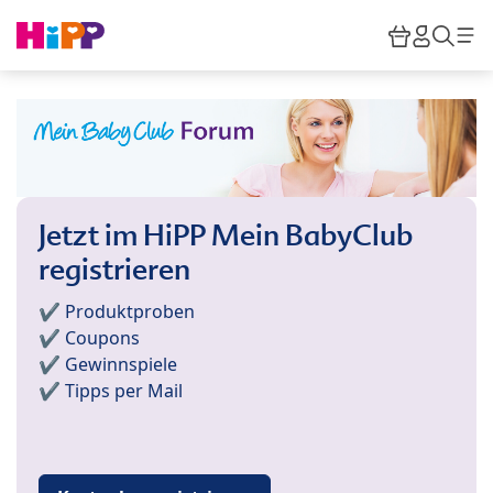
Skip to main content
Warenkor
HiPP M
Such
Jetzt im HiPP Mein BabyClub
registrieren
✔️ Produktproben
✔️ Coupons
✔️ Gewinnspiele
✔️ Tipps per Mail