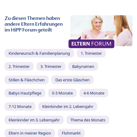
Zu diesen Themen haben
andere Eltern Erfahrungen
im HiPP Forum geteilt
Kinderwunsch & Familienplanung
1. Trimester
2. Trimester
3. Trimester
Babynamen
Stillen & Fläschchen
Das erste Gläschen
Babys Hautpflege
0-3 Monate
4-6 Monate
7-12 Monate
Kleinkinder im 2. Lebensjahr
Kleinkinder im 3. Lebensjahr
Thema des Monats
Eltern in meiner Region
Flohmarkt