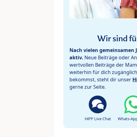
Wir sind fü
Nach vielen gemeinsamen J
aktiv.
Neue Beiträge oder Ant
wertvollen Beiträge der Mam
weiterhin für dich zugänglic
bekommst, steht dir unser
H
gerne zur Seite.
HiPP Live Chat
Whats-App