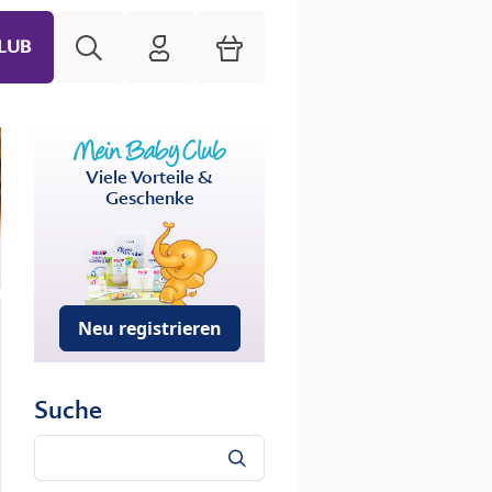
Suche
HiPP Mein Babyclub
Warenkorb
LUB
Viele Vorteile &
Geschenke
Neu registrieren
Suche
Suche