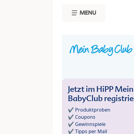
Skip to main content
MENU
Jetzt im HiPP Mein
BabyClub registri
✔️ Produktproben
✔️ Coupons
✔️ Gewinnspiele
✔️ Tipps per Mail