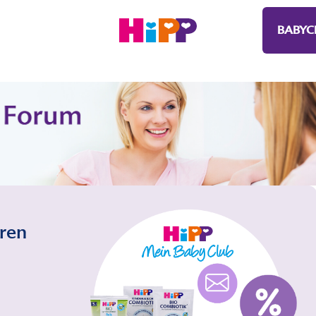
BABYC
eren