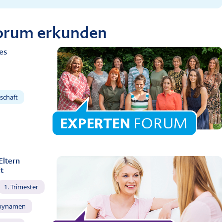
Forum erkunden
es
schaft
Eltern
t
1. Trimester
bynamen