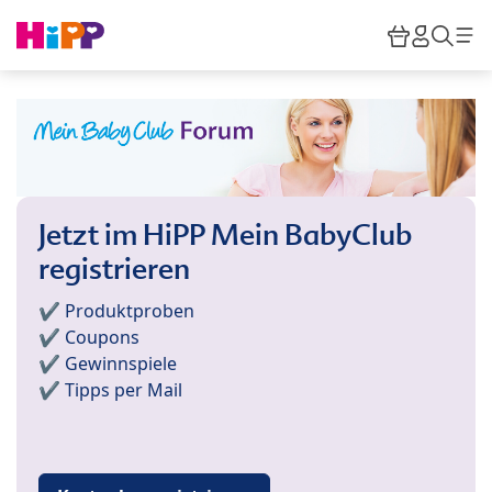
Skip to main content
Warenkor
HiPP M
Such
Jetzt im HiPP Mein BabyClub
registrieren
✔️ Produktproben
✔️ Coupons
✔️ Gewinnspiele
✔️ Tipps per Mail