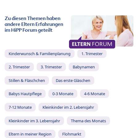
Zu diesen Themen haben
andere Eltern Erfahrungen
im HiPP Forum geteilt
Kinderwunsch & Familienplanung
1. Trimester
2. Trimester
3. Trimester
Babynamen
Stillen & Fläschchen
Das erste Gläschen
Babys Hautpflege
0-3 Monate
4-6 Monate
7-12 Monate
Kleinkinder im 2. Lebensjahr
Kleinkinder im 3. Lebensjahr
Thema des Monats
Eltern in meiner Region
Flohmarkt