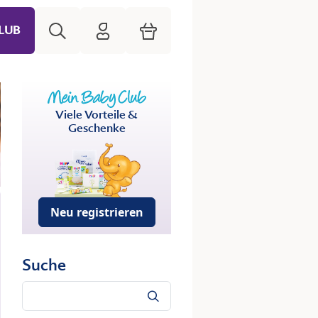
Suche
HiPP Mein Babyclub
Warenkorb
LUB
Viele Vorteile &
Geschenke
Neu registrieren
Suche
Suche