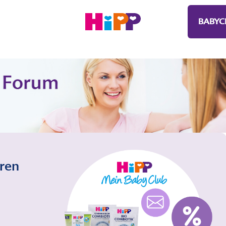
BABYC
eren