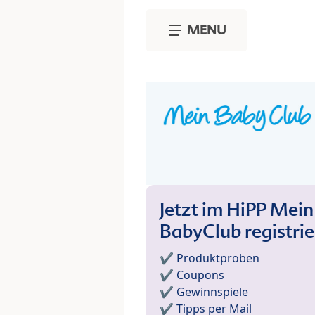
Skip to main content
MENU
Jetzt im HiPP Mein
BabyClub registri
✔️ Produktproben
✔️ Coupons
✔️ Gewinnspiele
✔️ Tipps per Mail