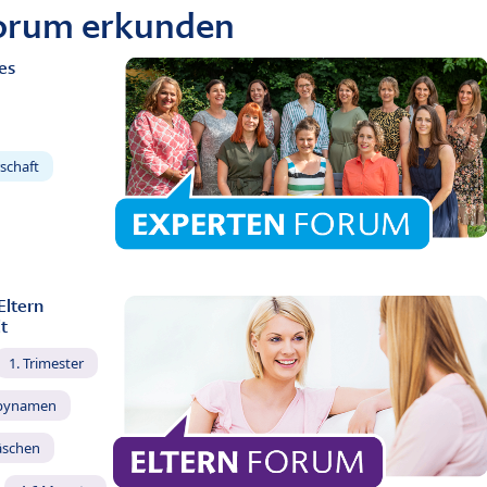
Forum erkunden
es
schaft
Eltern
t
1. Trimester
bynamen
äschen