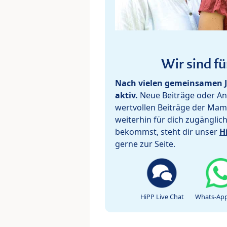
Wir sind fü
Nach vielen gemeinsamen J
aktiv.
Neue Beiträge oder Ant
wertvollen Beiträge der Mam
weiterhin für dich zugänglic
bekommst, steht dir unser
H
gerne zur Seite.
HiPP Live Chat
Whats-App