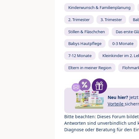
Kinderwunsch & Familienplanung
2. Trimester
3. Trimester
Ba
Stillen & Fläschchen
Das erste Gl
Babys Hautpflege
0-3 Monate
7-12 Monate
Kleinkinder im 2. L
Eltern in meiner Region
Flohmar
Neu hier?
Jetz
Vorteile
sicher
Bitte beachten: Dieses Forum bilde
Antworten sind unverbindlich und 
Diagnose oder Beratung für den Ein