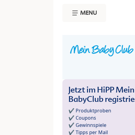
Skip to main content
MENU
Jetzt im HiPP Mein
BabyClub registri
✔️ Produktproben
✔️ Coupons
✔️ Gewinnspiele
✔️ Tipps per Mail