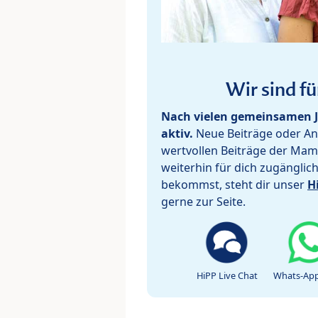
Wir sind fü
Nach vielen gemeinsamen J
aktiv.
Neue Beiträge oder Ant
wertvollen Beiträge der Mam
weiterhin für dich zugänglic
bekommst, steht dir unser
H
gerne zur Seite.
HiPP Live Chat
Whats-App