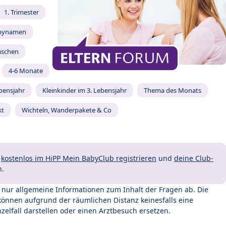
1. Trimester
bynamen
äschen
4-6 Monate
ebensjahr
Kleinkinder im 3. Lebensjahr
Thema des Monats
kt
Wichteln, Wanderpakete & Co
t
kostenlos im HiPP Mein BabyClub registrieren
und
deine Club-
n.
t nur allgemeine Informationen zum Inhalt der Fragen ab. Die
können aufgrund der räumlichen Distanz keinesfalls eine
zelfall darstellen oder einen Arztbesuch ersetzen.