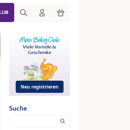
Suche
HiPP Mein Babyclub
Warenkorb
LUB
Viele Vorteile &
Geschenke
Neu registrieren
Suche
Suche