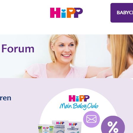
BABYC
eren