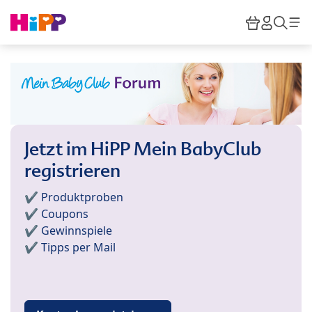
Skip to main content
Warenkor
HiPP M
Such
Jetzt im HiPP Mein BabyClub
registrieren
✔️ Produktproben
✔️ Coupons
✔️ Gewinnspiele
✔️ Tipps per Mail