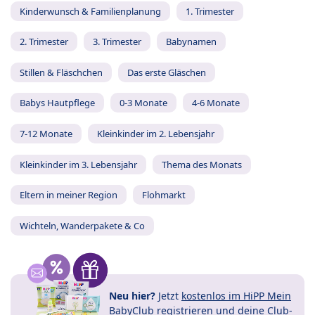
Kinderwunsch & Familienplanung
1. Trimester
2. Trimester
3. Trimester
Babynamen
Stillen & Fläschchen
Das erste Gläschen
Babys Hautpflege
0-3 Monate
4-6 Monate
7-12 Monate
Kleinkinder im 2. Lebensjahr
Kleinkinder im 3. Lebensjahr
Thema des Monats
Eltern in meiner Region
Flohmarkt
Wichteln, Wanderpakete & Co
Neu hier?
Jetzt
kostenlos im HiPP Mein
BabyClub registrieren
und
deine Club-