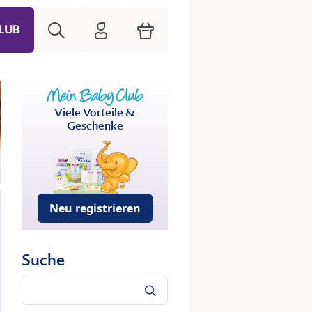
Suche
HiPP Mein Babyclub
Warenkorb
LUB
Viele Vorteile &
Geschenke
Neu registrieren
Suche
Suche