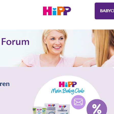
BABYC
eren