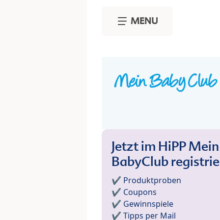
Skip to main content
MENU
Jetzt im HiPP Mein
BabyClub registri
✔️ Produktproben
✔️ Coupons
✔️ Gewinnspiele
✔️ Tipps per Mail