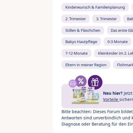
Kinderwunsch & Familienplanung
2. Trimester
3. Trimester
Ba
Stillen & Fläschchen
Das erste Gl
Babys Hautpflege
0-3 Monate
7-12 Monate
Kleinkinder im 2. L
Eltern in meiner Region
Flohmar
Neu hier?
Jetz
Vorteile
sicher
Bitte beachten: Dieses Forum bilde
Antworten sind unverbindlich und 
Diagnose oder Beratung für den Ein