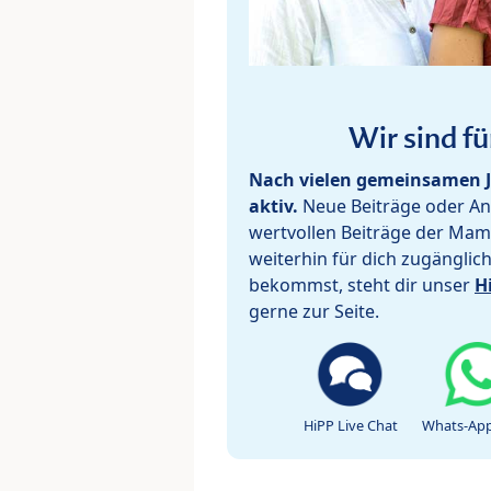
Wir sind fü
Nach vielen gemeinsamen J
aktiv.
Neue Beiträge oder Ant
wertvollen Beiträge der Mam
weiterhin für dich zugänglic
bekommst, steht dir unser
H
gerne zur Seite.
HiPP Live Chat
Whats-App