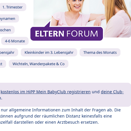
1. Trimester
bynamen
äschen
4-6 Monate
ebensjahr
Kleinkinder im 3. Lebensjahr
Thema des Monats
kt
Wichteln, Wanderpakete & Co
t
kostenlos im HiPP Mein BabyClub registrieren
und
deine Club-
n.
t nur allgemeine Informationen zum Inhalt der Fragen ab. Die
können aufgrund der räumlichen Distanz keinesfalls eine
zelfall darstellen oder einen Arztbesuch ersetzen.