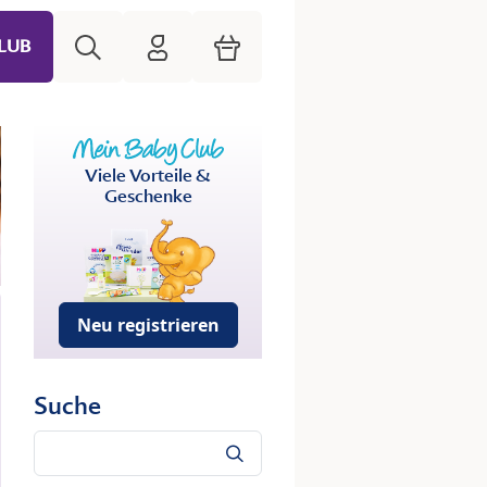
Suche
HiPP Mein Babyclub
Warenkorb
LUB
Viele Vorteile &
Geschenke
Neu registrieren
Suche
Suche