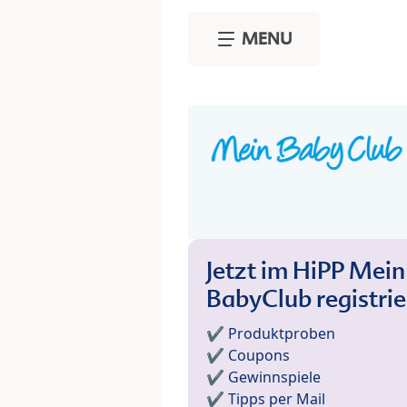
Skip to main content
MENU
Jetzt im HiPP Mein
BabyClub registri
✔️ Produktproben
✔️ Coupons
✔️ Gewinnspiele
✔️ Tipps per Mail