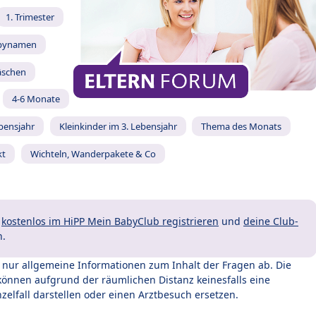
1. Trimester
bynamen
äschen
4-6 Monate
ebensjahr
Kleinkinder im 3. Lebensjahr
Thema des Monats
kt
Wichteln, Wanderpakete & Co
t
kostenlos im HiPP Mein BabyClub registrieren
und
deine Club-
n.
t nur allgemeine Informationen zum Inhalt der Fragen ab. Die
können aufgrund der räumlichen Distanz keinesfalls eine
zelfall darstellen oder einen Arztbesuch ersetzen.