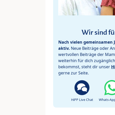
Wir sind fü
Nach vielen gemeinsamen J
aktiv.
Neue Beiträge oder Ant
wertvollen Beiträge der Mam
weiterhin für dich zugänglic
bekommst, steht dir unser
H
gerne zur Seite.
HiPP Live Chat
Whats-App