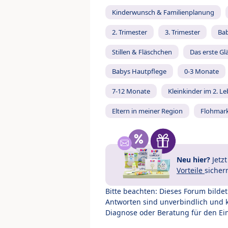
Kinderwunsch & Familienplanung
2. Trimester
3. Trimester
Ba
Stillen & Fläschchen
Das erste Gl
Babys Hautpflege
0-3 Monate
7-12 Monate
Kleinkinder im 2. L
Eltern in meiner Region
Flohmar
Neu hier?
Jetz
Vorteile
sicher
Bitte beachten: Dieses Forum bilde
Antworten sind unverbindlich und 
Diagnose oder Beratung für den Ein