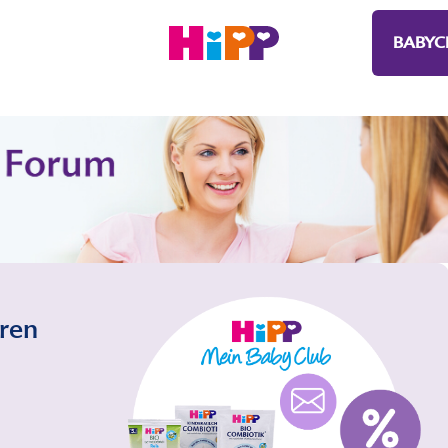
BABYC
eren