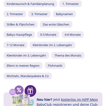
Kinderwunsch & Familienplanung
1. Trimester
2. Trimester
3. Trimester
Babynamen
Stillen & Fläschchen
Das erste Gläschen
Babys Hautpflege
0-3 Monate
4-6 Monate
7-12 Monate
Kleinkinder im 2. Lebensjahr
Kleinkinder im 3. Lebensjahr
Thema des Monats
Eltern in meiner Region
Flohmarkt
Wichteln, Wanderpakete & Co
Neu hier?
Jetzt
kostenlos im HiPP Mein
BabyClub registrieren
und
deine Club-