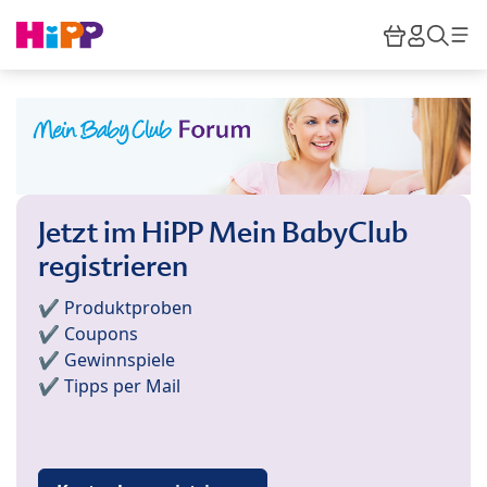
Skip to main content
Warenkor
HiPP M
Such
Jetzt im HiPP Mein BabyClub
registrieren
✔️ Produktproben
✔️ Coupons
✔️ Gewinnspiele
✔️ Tipps per Mail