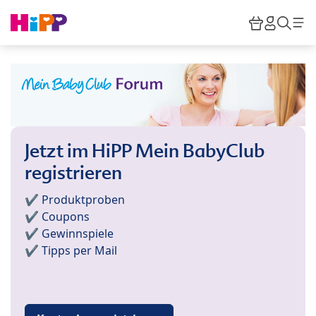
Skip to main content
Warenkor
HiPP M
Such
Jetzt im HiPP Mein BabyClub
registrieren
✔️ Produktproben
✔️ Coupons
✔️ Gewinnspiele
✔️ Tipps per Mail