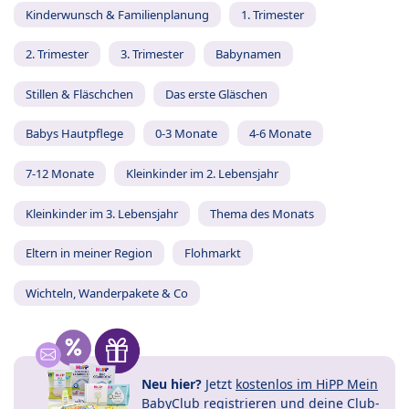
Kinderwunsch & Familienplanung
1. Trimester
2. Trimester
3. Trimester
Babynamen
Stillen & Fläschchen
Das erste Gläschen
Babys Hautpflege
0-3 Monate
4-6 Monate
7-12 Monate
Kleinkinder im 2. Lebensjahr
Kleinkinder im 3. Lebensjahr
Thema des Monats
Eltern in meiner Region
Flohmarkt
Wichteln, Wanderpakete & Co
Neu hier?
Jetzt
kostenlos im HiPP Mein
BabyClub registrieren
und
deine Club-