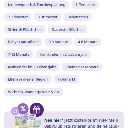
Kinderwunsch & Familienplanung
1. Trimester
2. Trimester
3. Trimester
Babynamen
Stillen & Fläschchen
Das erste Gläschen
Babys Hautpflege
0-3 Monate
4-6 Monate
7-12 Monate
Kleinkinder im 2. Lebensjahr
Kleinkinder im 3. Lebensjahr
Thema des Monats
Eltern in meiner Region
Flohmarkt
Wichteln, Wanderpakete & Co
Neu hier?
Jetzt
kostenlos im HiPP Mein
BabyClub registrieren
und
deine Club-