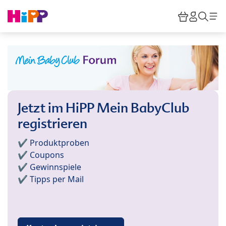
Skip to main content
Warenkor
HiPP M
Such
Jetzt im HiPP Mein BabyClub
registrieren
✔️ Produktproben
✔️ Coupons
✔️ Gewinnspiele
✔️ Tipps per Mail