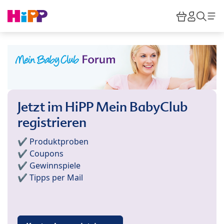
Skip to main content
Warenkor
HiPP M
Such
Jetzt im HiPP Mein BabyClub
registrieren
✔️ Produktproben
✔️ Coupons
✔️ Gewinnspiele
✔️ Tipps per Mail