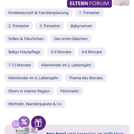
Kinderwunsch & Familienplanung
1. Trimester
2. Trimester
3. Trimester
Babynamen
Stillen & Fläschchen
Das erste Gläschen
Babys Hautpflege
0-3 Monate
4-6 Monate
7-12 Monate
Kleinkinder im 2. Lebensjahr
Kleinkinder im 3. Lebensjahr
Thema des Monats
Eltern in meiner Region
Flohmarkt
Wichteln, Wanderpakete & Co
Neu hier?
Jetzt
kostenlos im HiPP Mein