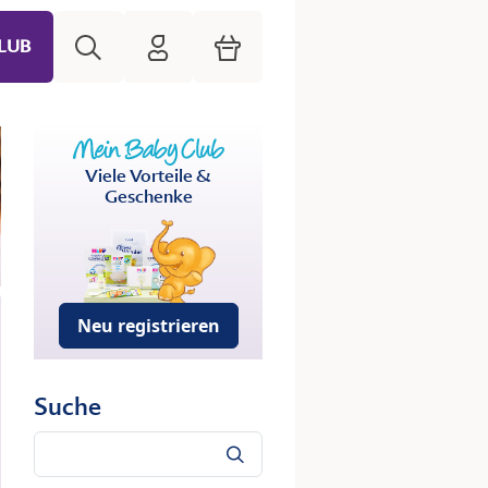
Suche
HiPP Mein Babyclub
Warenkorb
LUB
Viele Vorteile &
Geschenke
Neu registrieren
Suche
Suche