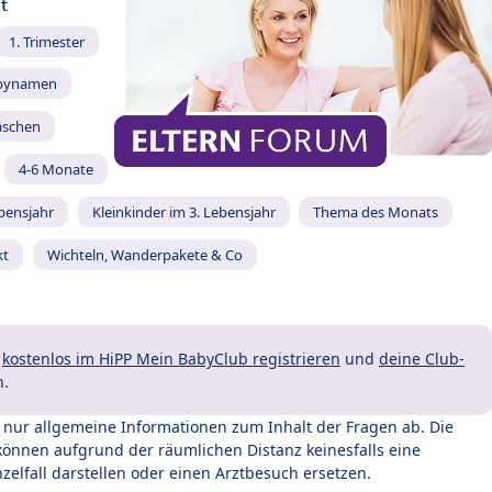
t
1. Trimester
bynamen
äschen
4-6 Monate
ebensjahr
Kleinkinder im 3. Lebensjahr
Thema des Monats
kt
Wichteln, Wanderpakete & Co
t
kostenlos im HiPP Mein BabyClub registrieren
und
deine Club-
n.
t nur allgemeine Informationen zum Inhalt der Fragen ab. Die
können aufgrund der räumlichen Distanz keinesfalls eine
zelfall darstellen oder einen Arztbesuch ersetzen.