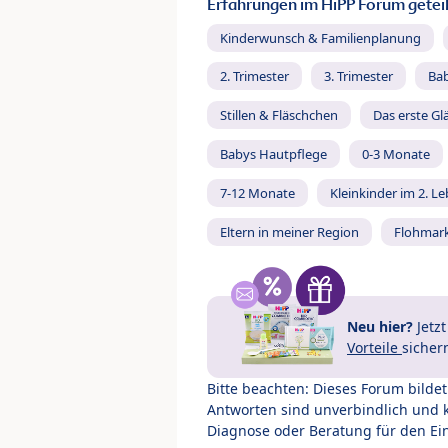
Erfahrungen im HiPP Forum geteil
Kinderwunsch & Familienplanung
2. Trimester
3. Trimester
Ba
Stillen & Fläschchen
Das erste Gl
Babys Hautpflege
0-3 Monate
7-12 Monate
Kleinkinder im 2. L
Eltern in meiner Region
Flohmar
Neu hier?
Jetz
Vorteile
sicher
Bitte beachten: Dieses Forum bilde
Antworten sind unverbindlich und 
Diagnose oder Beratung für den Ein