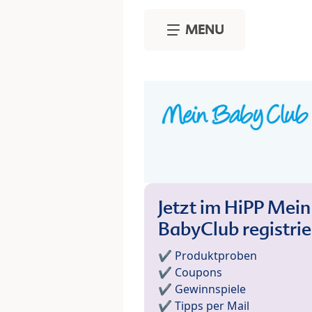
Skip to main content
MENU
Jetzt im HiPP Mein
BabyClub registri
✔️ Produktproben
✔️ Coupons
✔️ Gewinnspiele
✔️ Tipps per Mail