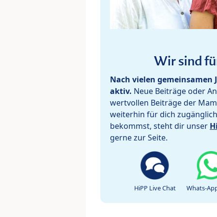
Wir sind fü
Nach vielen gemeinsamen J
aktiv.
Neue Beiträge oder Ant
wertvollen Beiträge der Mam
weiterhin für dich zugänglic
bekommst, steht dir unser
H
gerne zur Seite.
HiPP Live Chat
Whats-App