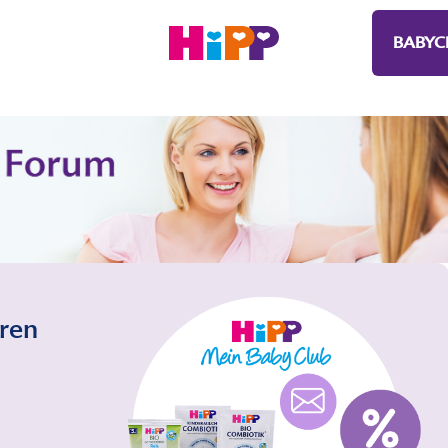
BABYC
eren