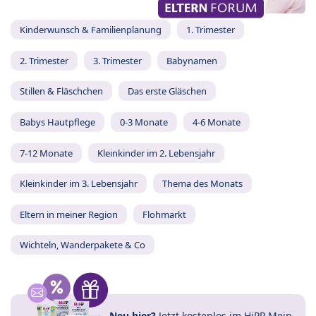
Kinderwunsch & Familienplanung
1. Trimester
2. Trimester
3. Trimester
Babynamen
Stillen & Fläschchen
Das erste Gläschen
Babys Hautpflege
0-3 Monate
4-6 Monate
7-12 Monate
Kleinkinder im 2. Lebensjahr
Kleinkinder im 3. Lebensjahr
Thema des Monats
Eltern in meiner Region
Flohmarkt
Wichteln, Wanderpakete & Co
Neu hier?
Jetzt
kostenlos im HiPP Mein