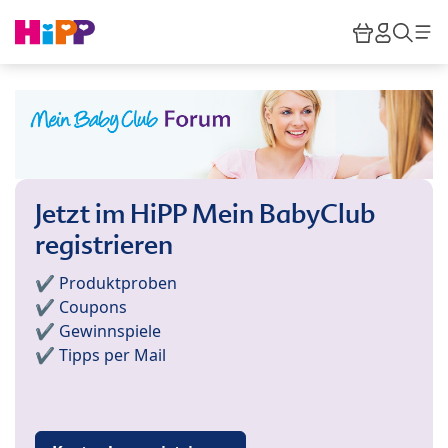
Skip to main content
Warenkor
HiPP M
Such
Jetzt im HiPP Mein BabyClub
registrieren
✔️ Produktproben
✔️ Coupons
✔️ Gewinnspiele
✔️ Tipps per Mail