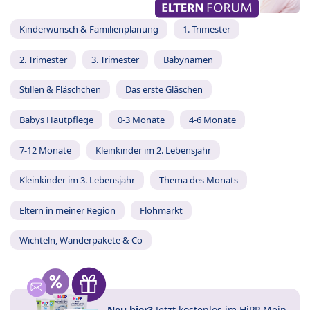
Kinderwunsch & Familienplanung
1. Trimester
2. Trimester
3. Trimester
Babynamen
Stillen & Fläschchen
Das erste Gläschen
Babys Hautpflege
0-3 Monate
4-6 Monate
7-12 Monate
Kleinkinder im 2. Lebensjahr
Kleinkinder im 3. Lebensjahr
Thema des Monats
Eltern in meiner Region
Flohmarkt
Wichteln, Wanderpakete & Co
Neu hier?
Jetzt
kostenlos im HiPP Mein