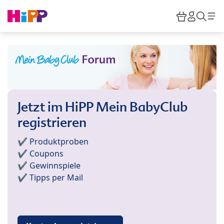
Skip to main content
Warenkor
HiPP M
Such
Jetzt im HiPP Mein BabyClub
registrieren
✔️ Produktproben
✔️ Coupons
✔️ Gewinnspiele
✔️ Tipps per Mail