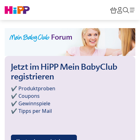
Skip to main content
Warenkor
HiPP M
Such
Jetzt im HiPP Mein BabyClub
registrieren
✔️ Produktproben
✔️ Coupons
✔️ Gewinnspiele
✔️ Tipps per Mail