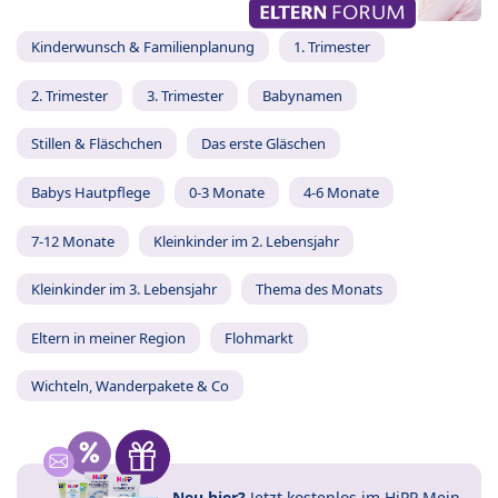
Kinderwunsch & Familienplanung
1. Trimester
2. Trimester
3. Trimester
Babynamen
Stillen & Fläschchen
Das erste Gläschen
Babys Hautpflege
0-3 Monate
4-6 Monate
7-12 Monate
Kleinkinder im 2. Lebensjahr
Kleinkinder im 3. Lebensjahr
Thema des Monats
Eltern in meiner Region
Flohmarkt
Wichteln, Wanderpakete & Co
Neu hier?
Jetzt
kostenlos im HiPP Mein