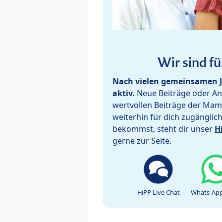
Wir sind fü
Nach vielen gemeinsamen J
aktiv.
Neue Beiträge oder Ant
wertvollen Beiträge der Mam
weiterhin für dich zugänglic
bekommst, steht dir unser
H
gerne zur Seite.
HiPP Live Chat
Whats-App