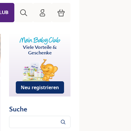
Suche
HiPP Mein Babyclub
Warenkorb
LUB
Viele Vorteile &
Geschenke
Neu registrieren
Suche
Suche