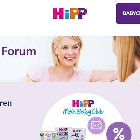
BABYC
eren