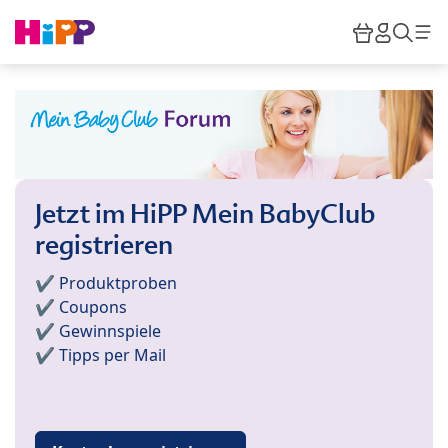
Skip to main content
Warenkor
HiPP M
Such
Jetzt im HiPP Mein BabyClub
registrieren
✔️ Produktproben
✔️ Coupons
✔️ Gewinnspiele
✔️ Tipps per Mail