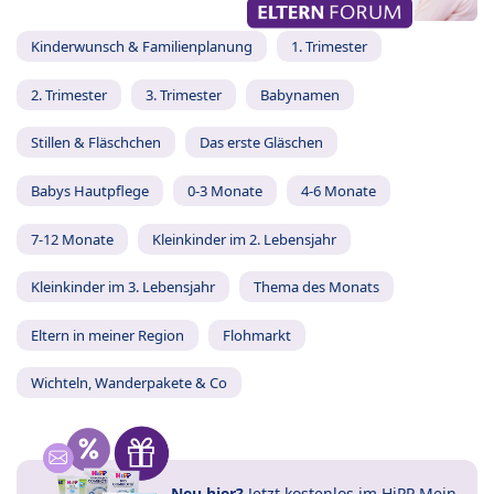
Kinderwunsch & Familienplanung
1. Trimester
2. Trimester
3. Trimester
Babynamen
Stillen & Fläschchen
Das erste Gläschen
Babys Hautpflege
0-3 Monate
4-6 Monate
7-12 Monate
Kleinkinder im 2. Lebensjahr
Kleinkinder im 3. Lebensjahr
Thema des Monats
Eltern in meiner Region
Flohmarkt
Wichteln, Wanderpakete & Co
Neu hier?
Jetzt
kostenlos im HiPP Mein