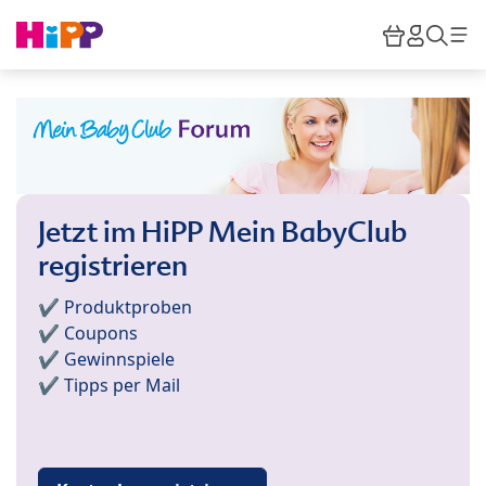
Skip to main content
Warenkor
HiPP M
Such
Jetzt im HiPP Mein BabyClub
registrieren
✔️ Produktproben
✔️ Coupons
✔️ Gewinnspiele
✔️ Tipps per Mail