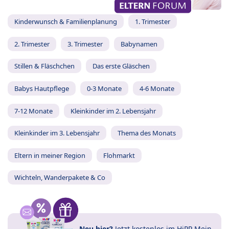
Kinderwunsch & Familienplanung
1. Trimester
2. Trimester
3. Trimester
Babynamen
Stillen & Fläschchen
Das erste Gläschen
Babys Hautpflege
0-3 Monate
4-6 Monate
7-12 Monate
Kleinkinder im 2. Lebensjahr
Kleinkinder im 3. Lebensjahr
Thema des Monats
Eltern in meiner Region
Flohmarkt
Wichteln, Wanderpakete & Co
Neu hier?
Jetzt
kostenlos im HiPP Mein