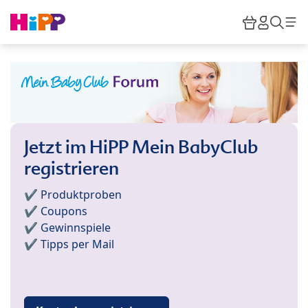
Skip to main content
Warenkor
HiPP M
Such
Jetzt im HiPP Mein BabyClub
registrieren
✔️ Produktproben
✔️ Coupons
✔️ Gewinnspiele
✔️ Tipps per Mail