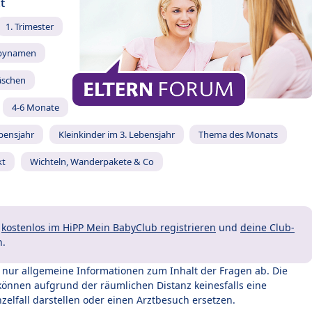
t
1. Trimester
bynamen
äschen
4-6 Monate
ebensjahr
Kleinkinder im 3. Lebensjahr
Thema des Monats
kt
Wichteln, Wanderpakete & Co
t
kostenlos im HiPP Mein BabyClub registrieren
und
deine Club-
n.
t nur allgemeine Informationen zum Inhalt der Fragen ab. Die
können aufgrund der räumlichen Distanz keinesfalls eine
zelfall darstellen oder einen Arztbesuch ersetzen.