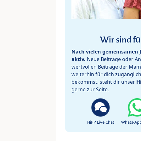
Wir sind fü
Nach vielen gemeinsamen J
aktiv.
Neue Beiträge oder Ant
wertvollen Beiträge der Mam
weiterhin für dich zugänglic
bekommst, steht dir unser
H
gerne zur Seite.
HiPP Live Chat
Whats-App