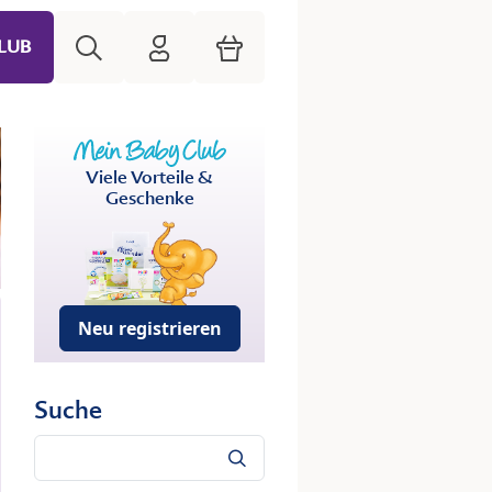
Suche
HiPP Mein Babyclub
Warenkorb
LUB
Viele Vorteile &
Geschenke
Neu registrieren
Suche
Suche