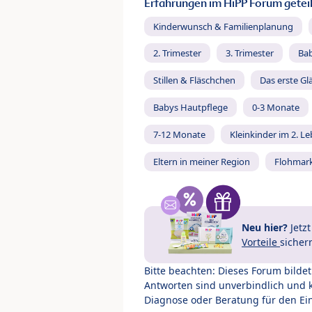
Erfahrungen im HiPP Forum geteil
Kinderwunsch & Familienplanung
2. Trimester
3. Trimester
Ba
Stillen & Fläschchen
Das erste Gl
Babys Hautpflege
0-3 Monate
7-12 Monate
Kleinkinder im 2. L
Eltern in meiner Region
Flohmar
Neu hier?
Jetz
Vorteile
sicher
Bitte beachten: Dieses Forum bilde
Antworten sind unverbindlich und 
Diagnose oder Beratung für den Ein