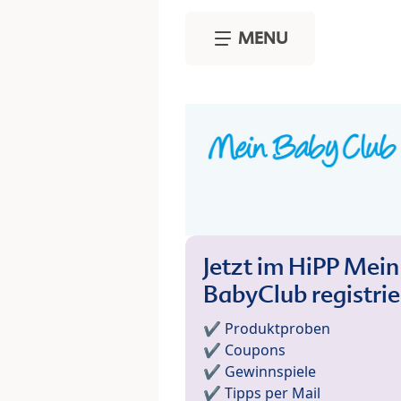
Skip to main content
MENU
Jetzt im HiPP Mein
BabyClub registri
✔️ Produktproben
✔️ Coupons
✔️ Gewinnspiele
✔️ Tipps per Mail