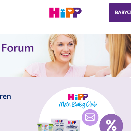
BABYC
eren