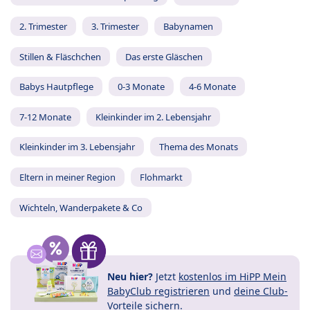
2. Trimester
3. Trimester
Babynamen
Stillen & Fläschchen
Das erste Gläschen
Babys Hautpflege
0-3 Monate
4-6 Monate
7-12 Monate
Kleinkinder im 2. Lebensjahr
Kleinkinder im 3. Lebensjahr
Thema des Monats
Eltern in meiner Region
Flohmarkt
Wichteln, Wanderpakete & Co
Neu hier?
Jetzt
kostenlos im HiPP Mein
BabyClub registrieren
und
deine Club-
Vorteile
sichern.