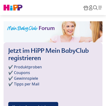
Skip to main content
Warenkor
HiPP M
Such
Jetzt im HiPP Mein BabyClub
registrieren
✔️ Produktproben
✔️ Coupons
✔️ Gewinnspiele
✔️ Tipps per Mail