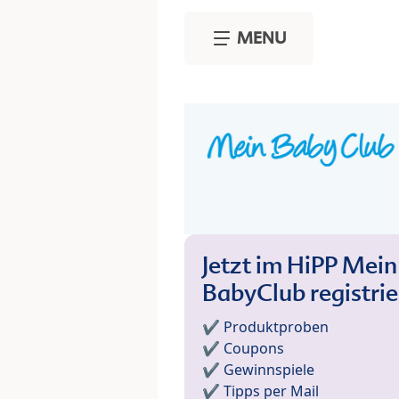
Skip to main content
MENU
Jetzt im HiPP Mein
BabyClub registri
✔️ Produktproben
✔️ Coupons
✔️ Gewinnspiele
✔️ Tipps per Mail