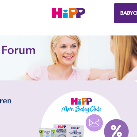
BABYC
eren