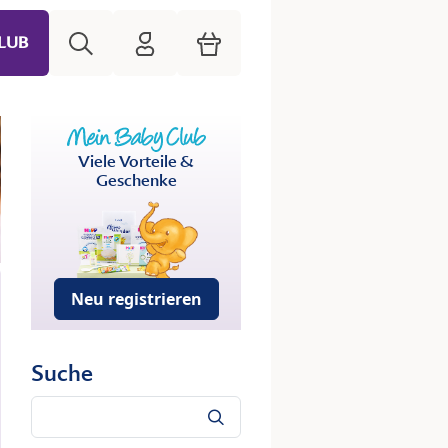
Suche
HiPP Mein Babyclub
Warenkorb
LUB
Viele Vorteile &
Geschenke
Neu registrieren
Suche
Suche