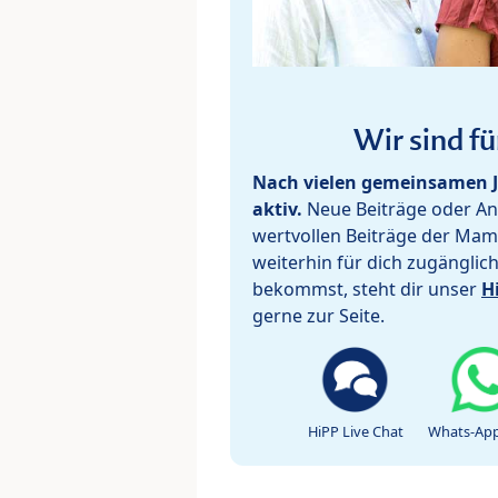
Wir sind fü
Nach vielen gemeinsamen J
aktiv.
Neue Beiträge oder Ant
wertvollen Beiträge der Mam
weiterhin für dich zugänglic
bekommst, steht dir unser
H
gerne zur Seite.
HiPP Live Chat
Whats-App