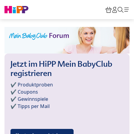
Skip to main content
Warenkor
HiPP M
Such
Jetzt im HiPP Mein BabyClub
registrieren
✔️ Produktproben
✔️ Coupons
✔️ Gewinnspiele
✔️ Tipps per Mail