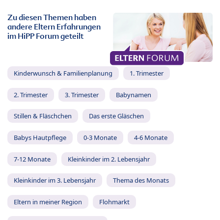
Zu diesen Themen haben
andere Eltern Erfahrungen
im HiPP Forum geteilt
Kinderwunsch & Familienplanung
1. Trimester
2. Trimester
3. Trimester
Babynamen
Stillen & Fläschchen
Das erste Gläschen
Babys Hautpflege
0-3 Monate
4-6 Monate
7-12 Monate
Kleinkinder im 2. Lebensjahr
Kleinkinder im 3. Lebensjahr
Thema des Monats
Eltern in meiner Region
Flohmarkt