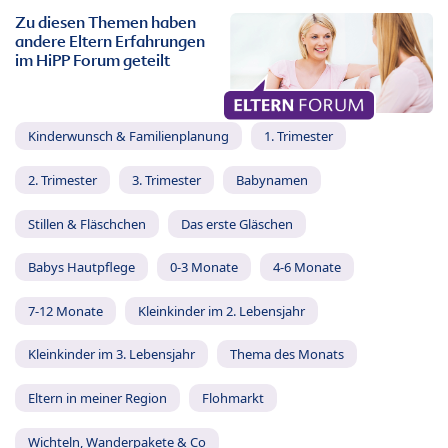
Zu diesen Themen haben
andere Eltern Erfahrungen
im HiPP Forum geteilt
Kinderwunsch & Familienplanung
1. Trimester
2. Trimester
3. Trimester
Babynamen
Stillen & Fläschchen
Das erste Gläschen
Babys Hautpflege
0-3 Monate
4-6 Monate
7-12 Monate
Kleinkinder im 2. Lebensjahr
Kleinkinder im 3. Lebensjahr
Thema des Monats
Eltern in meiner Region
Flohmarkt
Wichteln, Wanderpakete & Co