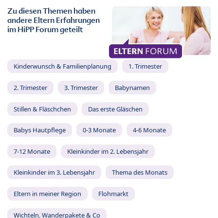
Zu diesen Themen haben
andere Eltern Erfahrungen
im HiPP Forum geteilt
Kinderwunsch & Familienplanung
1. Trimester
2. Trimester
3. Trimester
Babynamen
Stillen & Fläschchen
Das erste Gläschen
Babys Hautpflege
0-3 Monate
4-6 Monate
7-12 Monate
Kleinkinder im 2. Lebensjahr
Kleinkinder im 3. Lebensjahr
Thema des Monats
Eltern in meiner Region
Flohmarkt
Wichteln, Wanderpakete & Co