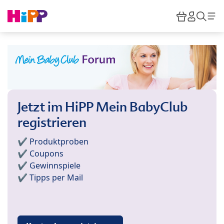
Skip to main content
Warenkor
HiPP M
Such
Jetzt im HiPP Mein BabyClub
registrieren
✔️ Produktproben
✔️ Coupons
✔️ Gewinnspiele
✔️ Tipps per Mail