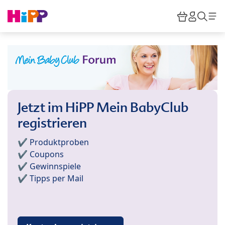
Skip to main content
Warenkor
HiPP M
Such
Jetzt im HiPP Mein BabyClub
registrieren
✔️ Produktproben
✔️ Coupons
✔️ Gewinnspiele
✔️ Tipps per Mail