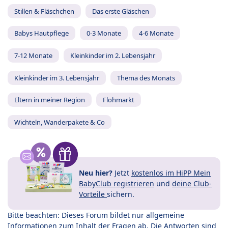
Stillen & Fläschchen
Das erste Gläschen
Babys Hautpflege
0-3 Monate
4-6 Monate
7-12 Monate
Kleinkinder im 2. Lebensjahr
Kleinkinder im 3. Lebensjahr
Thema des Monats
Eltern in meiner Region
Flohmarkt
Wichteln, Wanderpakete & Co
Neu hier?
Jetzt
kostenlos im HiPP Mein
BabyClub registrieren
und
deine Club-
Vorteile
sichern.
Bitte beachten: Dieses Forum bildet nur allgemeine
Informationen zum Inhalt der Fragen ab. Die Antworten sind