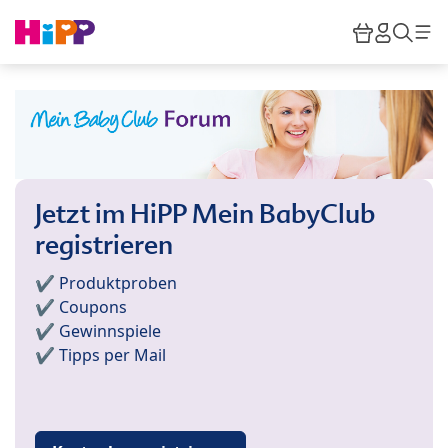
Skip to main content
Warenkor
HiPP M
Such
Jetzt im HiPP Mein BabyClub
registrieren
✔️ Produktproben
✔️ Coupons
✔️ Gewinnspiele
✔️ Tipps per Mail