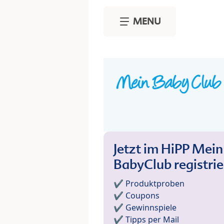
Skip to main content
MENU
Jetzt im HiPP Mein
BabyClub registri
✔️ Produktproben
✔️ Coupons
✔️ Gewinnspiele
✔️ Tipps per Mail