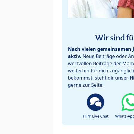
Wir sind fü
Nach vielen gemeinsamen J
aktiv.
Neue Beiträge oder Ant
wertvollen Beiträge der Mam
weiterhin für dich zugänglic
bekommst, steht dir unser
H
gerne zur Seite.
HiPP Live Chat
Whats-App