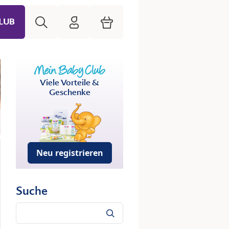
Suche
HiPP Mein Babyclub
Warenkorb
LUB
Viele Vorteile &
Geschenke
Neu registrieren
Suche
Suche