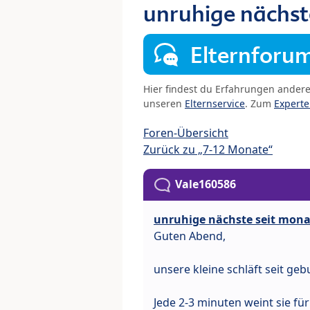
unruhige nächst
Elternforu
Hier findest du Erfahrungen ander
unseren
Elternservice
. Zum
Expert
Foren-Übersicht
Zurück zu „7-12 Monate“
Vale160586
unruhige nächste seit mon
Guten Abend,
unsere kleine schläft seit geb
Jede 2-3 minuten weint sie fü