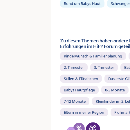
Rund um Babys Haut
Schwanger
Zu diesen Themen haben andere 
Erfahrungen im HiPP Forum geteil
Kinderwunsch & Familienplanung
2. Trimester
3. Trimester
Ba
Stillen & Fläschchen
Das erste Gl
Babys Hautpflege
0-3 Monate
7-12 Monate
Kleinkinder im 2. L
Eltern in meiner Region
Flohmar