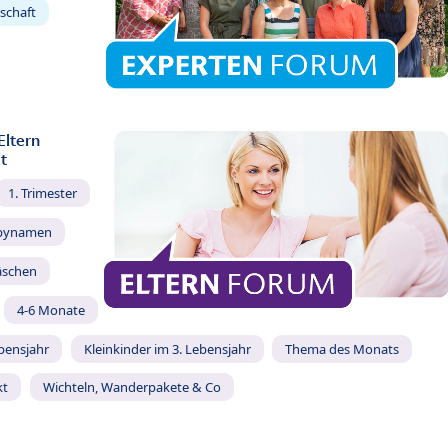
schaft
Eltern
t
1. Trimester
bynamen
äschen
4-6 Monate
ebensjahr
Kleinkinder im 3. Lebensjahr
Thema des Monats
kt
Wichteln, Wanderpakete & Co