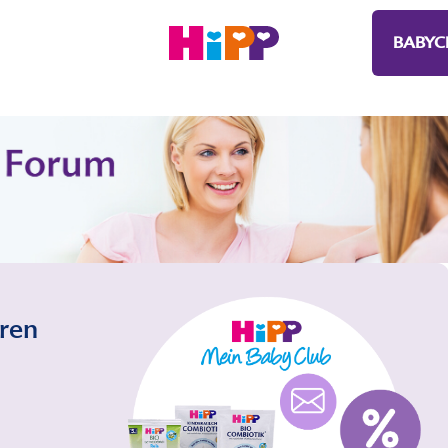
BABYC
eren