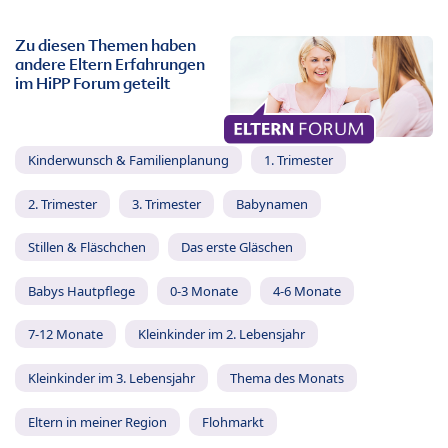
Zu diesen Themen haben
andere Eltern Erfahrungen
im HiPP Forum geteilt
Kinderwunsch & Familienplanung
1. Trimester
2. Trimester
3. Trimester
Babynamen
Stillen & Fläschchen
Das erste Gläschen
Babys Hautpflege
0-3 Monate
4-6 Monate
7-12 Monate
Kleinkinder im 2. Lebensjahr
Kleinkinder im 3. Lebensjahr
Thema des Monats
Eltern in meiner Region
Flohmarkt