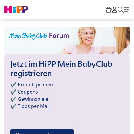
Skip to main content
Warenkor
HiPP M
Such
Jetzt im HiPP Mein BabyClub
registrieren
✔️ Produktproben
✔️ Coupons
✔️ Gewinnspiele
✔️ Tipps per Mail