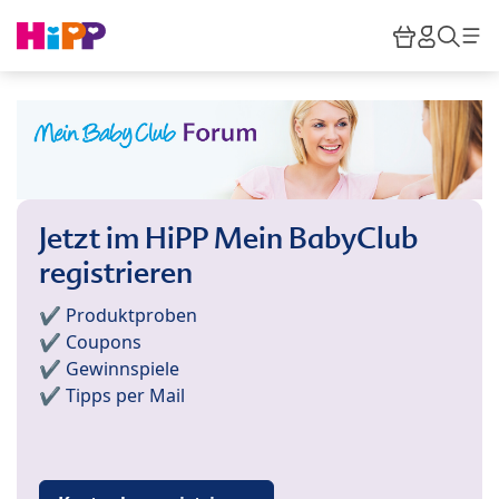
Skip to main content
Warenkor
HiPP M
Such
Jetzt im HiPP Mein BabyClub
registrieren
✔️ Produktproben
✔️ Coupons
✔️ Gewinnspiele
✔️ Tipps per Mail