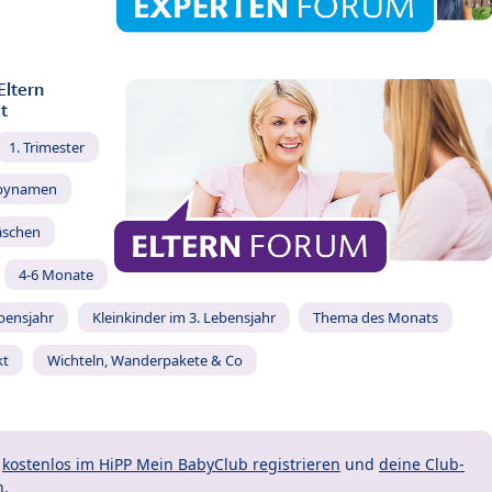
Eltern
t
1. Trimester
bynamen
äschen
4-6 Monate
ebensjahr
Kleinkinder im 3. Lebensjahr
Thema des Monats
kt
Wichteln, Wanderpakete & Co
t
kostenlos im HiPP Mein BabyClub registrieren
und
deine Club-
n.