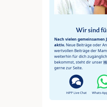
Wir sind fü
Nach vielen gemeinsamen J
aktiv.
Neue Beiträge oder Ant
wertvollen Beiträge der Mam
weiterhin für dich zugänglic
bekommst, steht dir unser
H
gerne zur Seite.
HiPP Live Chat
Whats-App