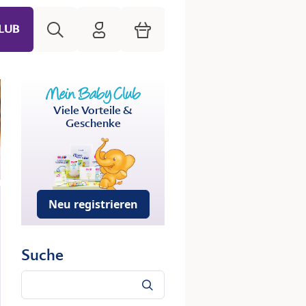
Suche
HiPP Mein Babyclub
Warenkorb
LUB
Viele Vorteile &
Geschenke
Neu registrieren
Suche
Suche