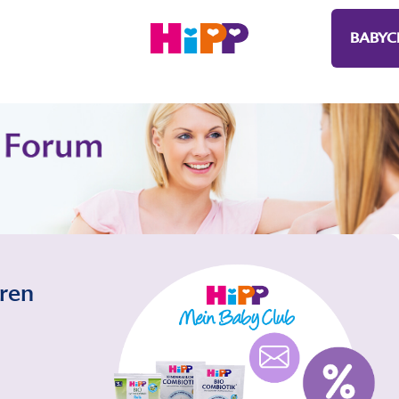
BABYC
eren