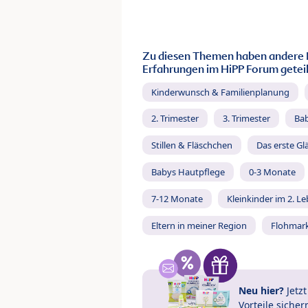
Zu diesen Themen haben andere 
Erfahrungen im HiPP Forum geteil
Kinderwunsch & Familienplanung
2. Trimester
3. Trimester
Ba
Stillen & Fläschchen
Das erste Gl
Babys Hautpflege
0-3 Monate
7-12 Monate
Kleinkinder im 2. L
Eltern in meiner Region
Flohmar
Neu hier?
Jetz
Vorteile
sicher