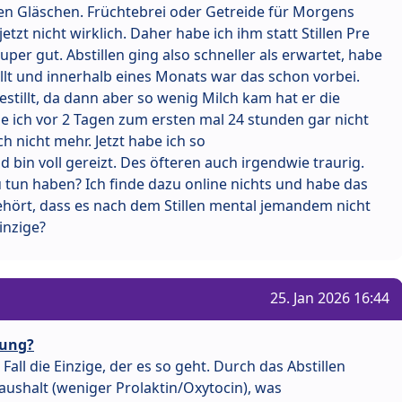
en Gläschen. Früchtebrei oder Getreide für Morgens
tzt nicht wirklich. Daher habe ich ihm statt Stillen Pre
per gut. Abstillen ging also schneller als erwartet, habe
lt und innerhalb eines Monats war das schon vorbei.
tillt, da dann aber so wenig Milch kam hat er die
e ich vor 2 Tagen zum ersten mal 24 stunden gar nicht
h nicht mehr. Jetzt habe ich so
n voll gereizt. Des öfteren auch irgendwie traurig.
 tun haben? Ich finde dazu online nichts und habe das
ört, dass es nach dem Stillen mental jemandem nicht
einzige?
25. Jan 2026 16:44
tung?
 Fall die Einzige, der es so geht. Durch das Abstillen
ushalt (weniger Prolaktin/Oxytocin), was