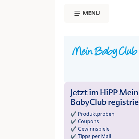
Skip to main content
MENU
Jetzt im HiPP Mein
BabyClub registri
✔️ Produktproben
✔️ Coupons
✔️ Gewinnspiele
✔️ Tipps per Mail