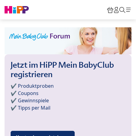
Skip to main content
Warenkor
HiPP M
Such
Jetzt im HiPP Mein BabyClub
registrieren
✔️ Produktproben
✔️ Coupons
✔️ Gewinnspiele
✔️ Tipps per Mail