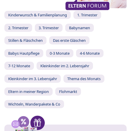
Kinderwunsch & Familienplanung
1. Trimester
2. Trimester
3. Trimester
Babynamen
Stillen & Fläschchen
Das erste Gläschen
Babys Hautpflege
0-3 Monate
4-6 Monate
7-12 Monate
Kleinkinder im 2. Lebensjahr
Kleinkinder im 3. Lebensjahr
Thema des Monats
Eltern in meiner Region
Flohmarkt
Wichteln, Wanderpakete & Co