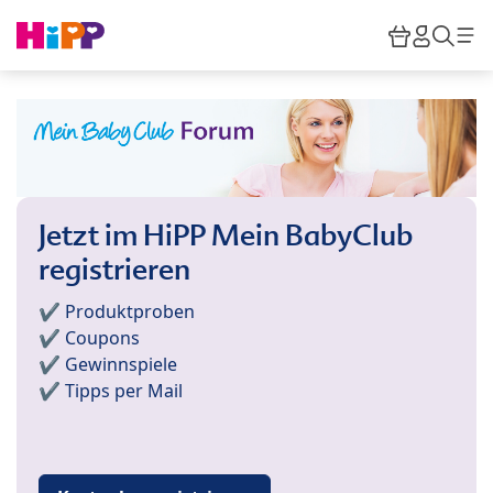
Skip to main content
Warenkor
HiPP M
Such
Jetzt im HiPP Mein BabyClub
registrieren
✔️ Produktproben
✔️ Coupons
✔️ Gewinnspiele
✔️ Tipps per Mail