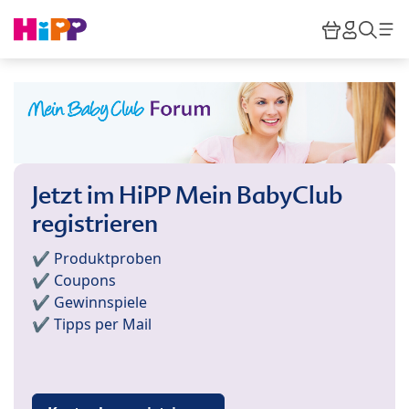
Skip to main content
Warenkor
HiPP M
Such
Jetzt im HiPP Mein BabyClub
registrieren
✔️ Produktproben
✔️ Coupons
✔️ Gewinnspiele
✔️ Tipps per Mail