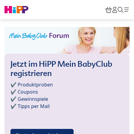
Skip to main content
Warenkor
HiPP M
Such
Jetzt im HiPP Mein BabyClub
registrieren
✔️ Produktproben
✔️ Coupons
✔️ Gewinnspiele
✔️ Tipps per Mail