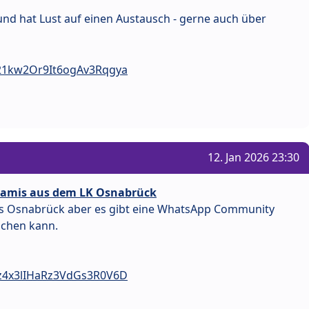
r und hat Lust auf einen Austausch - gerne auch über
F21kw2Or9It6ogAv3Rqgya
12. Jan 2026 23:30
Mamis aus dem LK Osnabrück
aus Osnabrück aber es gibt eine WhatsApp Community
schen kann.
Bz4x3lIHaRz3VdGs3R0V6D