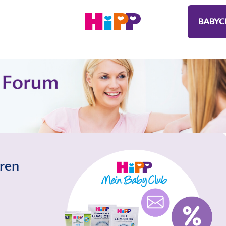
BABYC
eren