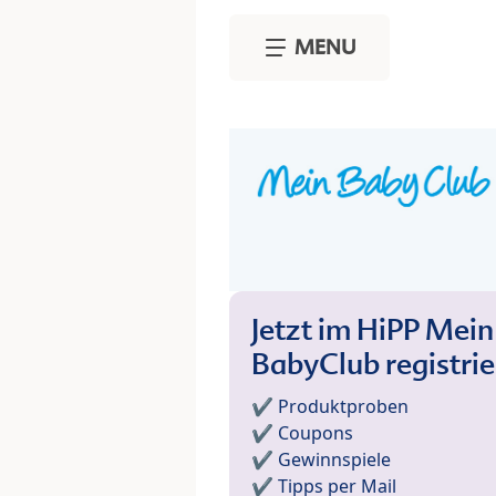
Skip to main content
MENU
Jetzt im HiPP Mein
BabyClub registri
✔️ Produktproben
✔️ Coupons
✔️ Gewinnspiele
✔️ Tipps per Mail