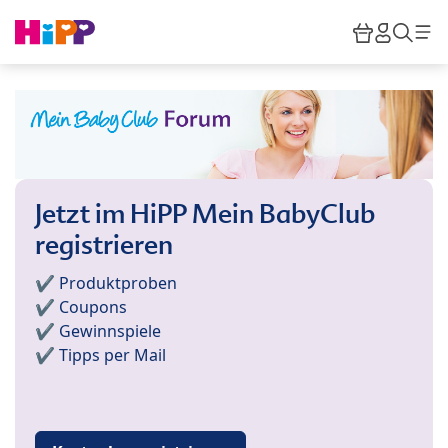
Skip to main content
Warenkor
HiPP M
Such
Jetzt im HiPP Mein BabyClub
registrieren
✔️ Produktproben
✔️ Coupons
✔️ Gewinnspiele
✔️ Tipps per Mail