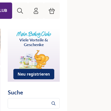
Suche
HiPP Mein Babyclub
Warenkorb
LUB
Viele Vorteile &
Geschenke
Neu registrieren
Suche
Suche