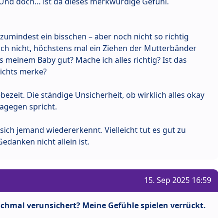
 Und doch… ist da dieses merkwürdige Gefühl.
zumindest ein bisschen – aber noch nicht so richtig
och nicht, höchstens mal ein Ziehen der Mutterbänder
s meinem Baby gut? Mache ich alles richtig? Ist das
nichts merke?
ezeit. Die ständige Unsicherheit, ob wirklich alles okay
dagegen spricht.
ich jemand wiedererkennt. Vielleicht tut es gut zu
edanken nicht allein ist.
15. Sep 2025 16:59
chmal verunsichert? Meine Gefühle spielen verrückt.