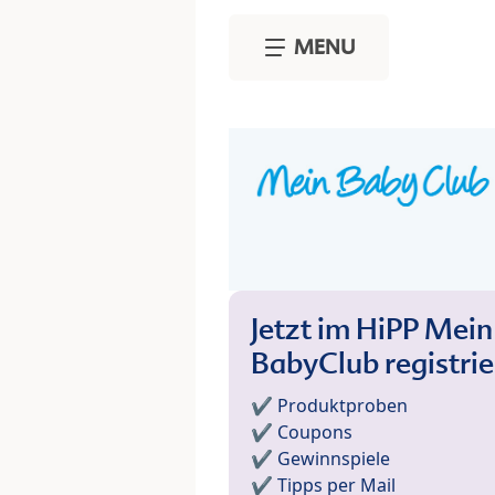
Skip to main content
MENU
Jetzt im HiPP Mein
BabyClub registri
✔️ Produktproben
✔️ Coupons
✔️ Gewinnspiele
✔️ Tipps per Mail