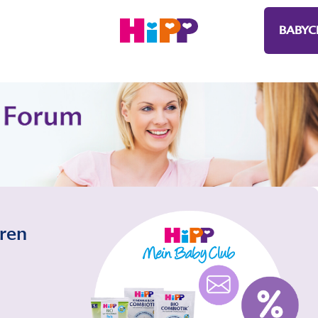
BABYC
eren