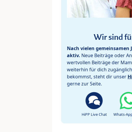
Wir sind fü
Nach vielen gemeinsamen J
aktiv.
Neue Beiträge oder Ant
wertvollen Beiträge der Mam
weiterhin für dich zugänglic
bekommst, steht dir unser
H
gerne zur Seite.
HiPP Live Chat
Whats-App