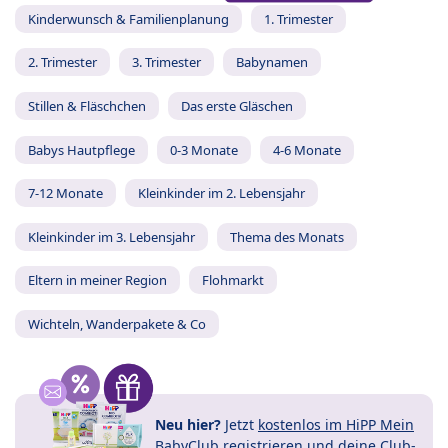
Kinderwunsch & Familienplanung
1. Trimester
2. Trimester
3. Trimester
Babynamen
Stillen & Fläschchen
Das erste Gläschen
Babys Hautpflege
0-3 Monate
4-6 Monate
7-12 Monate
Kleinkinder im 2. Lebensjahr
Kleinkinder im 3. Lebensjahr
Thema des Monats
Eltern in meiner Region
Flohmarkt
Wichteln, Wanderpakete & Co
Neu hier?
Jetzt
kostenlos im HiPP Mein
BabyClub registrieren
und
deine Club-