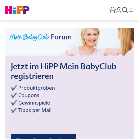
Skip to main content
Warenkor
HiPP M
Such
Jetzt im HiPP Mein BabyClub
registrieren
✔️ Produktproben
✔️ Coupons
✔️ Gewinnspiele
✔️ Tipps per Mail