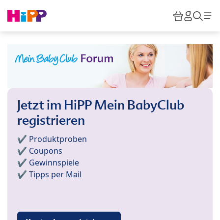
Skip to main content
Warenkor
HiPP M
Such
Jetzt im HiPP Mein BabyClub
registrieren
✔️ Produktproben
✔️ Coupons
✔️ Gewinnspiele
✔️ Tipps per Mail