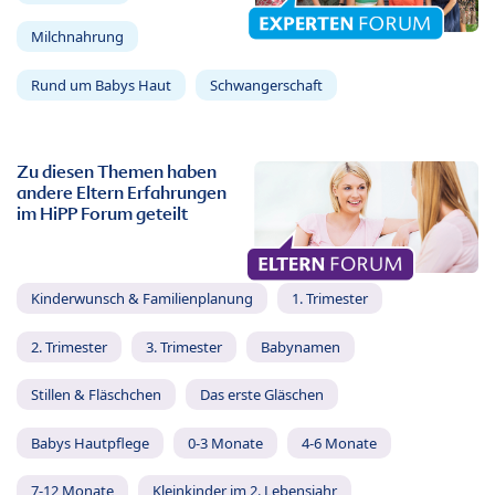
Milchnahrung
Rund um Babys Haut
Schwangerschaft
Zu diesen Themen haben
andere Eltern Erfahrungen
im HiPP Forum geteilt
Kinderwunsch & Familienplanung
1. Trimester
2. Trimester
3. Trimester
Babynamen
Stillen & Fläschchen
Das erste Gläschen
Babys Hautpflege
0-3 Monate
4-6 Monate
7-12 Monate
Kleinkinder im 2. Lebensjahr