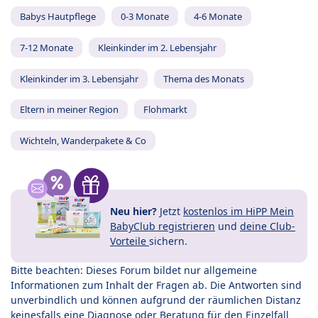
Babys Hautpflege
0-3 Monate
4-6 Monate
7-12 Monate
Kleinkinder im 2. Lebensjahr
Kleinkinder im 3. Lebensjahr
Thema des Monats
Eltern in meiner Region
Flohmarkt
Wichteln, Wanderpakete & Co
Neu hier?
Jetzt
kostenlos im HiPP Mein
BabyClub registrieren
und
deine Club-
Vorteile
sichern.
Bitte beachten: Dieses Forum bildet nur allgemeine
Informationen zum Inhalt der Fragen ab. Die Antworten sind
unverbindlich und können aufgrund der räumlichen Distanz
keinesfalls eine Diagnose oder Beratung für den Einzelfall