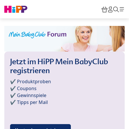
Skip to main content
Warenkor
HiPP M
Such
Jetzt im HiPP Mein BabyClub
registrieren
✔️ Produktproben
✔️ Coupons
✔️ Gewinnspiele
✔️ Tipps per Mail