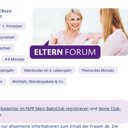
Eltern
t
1. Trimester
bynamen
äschen
4-6 Monate
ebensjahr
Kleinkinder im 3. Lebensjahr
Thema des Monats
kt
Wichteln, Wanderpakete & Co
t
kostenlos im HiPP Mein BabyClub registrieren
und
deine Club-
n.
t nur allgemeine Informationen zum Inhalt der Fragen ab. Die