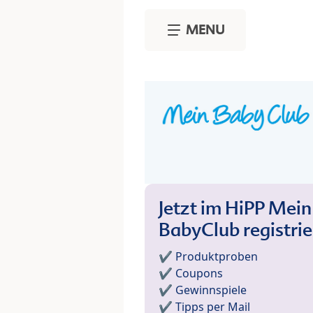
Skip to main content
MENU
Jetzt im HiPP Mein
BabyClub registri
✔️ Produktproben
✔️ Coupons
✔️ Gewinnspiele
✔️ Tipps per Mail