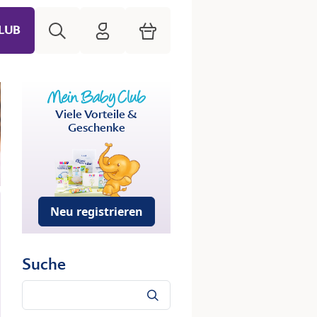
Suche
HiPP Mein Babyclub
Warenkorb
LUB
Viele Vorteile &
Geschenke
Neu registrieren
Suche
Suche