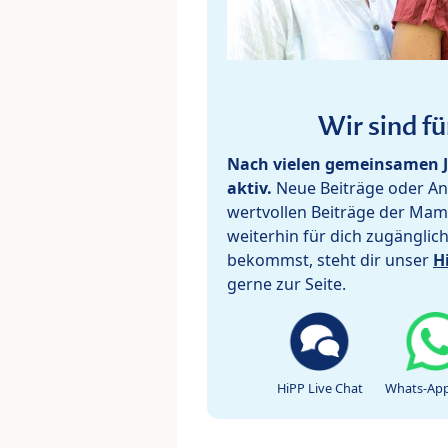
Wir sind fü
Nach vielen gemeinsamen J
aktiv.
Neue Beiträge oder Ant
wertvollen Beiträge der Mam
weiterhin für dich zugänglic
bekommst, steht dir unser
H
gerne zur Seite.
HiPP Live Chat
Whats-App