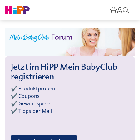
Skip to main content
Warenkor
HiPP M
Such
Jetzt im HiPP Mein BabyClub
registrieren
✔️ Produktproben
✔️ Coupons
✔️ Gewinnspiele
✔️ Tipps per Mail