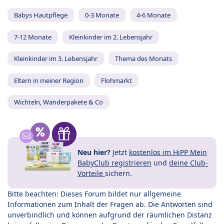
Babys Hautpflege
0-3 Monate
4-6 Monate
7-12 Monate
Kleinkinder im 2. Lebensjahr
Kleinkinder im 3. Lebensjahr
Thema des Monats
Eltern in meiner Region
Flohmarkt
Wichteln, Wanderpakete & Co
Neu hier?
Jetzt
kostenlos im HiPP Mein
BabyClub registrieren
und
deine Club-
Vorteile
sichern.
Bitte beachten: Dieses Forum bildet nur allgemeine
Informationen zum Inhalt der Fragen ab. Die Antworten sind
unverbindlich und können aufgrund der räumlichen Distanz