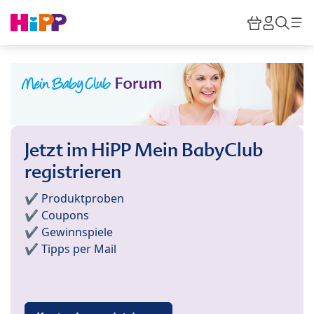
Skip to main content
Warenkor
HiPP M
Such
Jetzt im HiPP Mein BabyClub
registrieren
✔️ Produktproben
✔️ Coupons
✔️ Gewinnspiele
✔️ Tipps per Mail