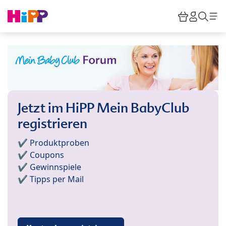
Skip to main content
Warenkor
HiPP M
Such
Jetzt im HiPP Mein BabyClub
registrieren
✔️ Produktproben
✔️ Coupons
✔️ Gewinnspiele
✔️ Tipps per Mail