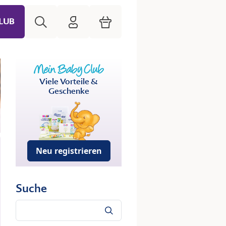
Suche
HiPP Mein Babyclub
Warenkorb
LUB
Viele Vorteile &
Geschenke
Neu registrieren
Suche
Suche