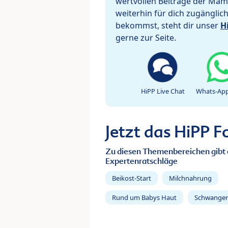
wertvollen Beiträge der Mam
weiterhin für dich zugänglic
bekommst, steht dir unser
H
gerne zur Seite.
HiPP Live Chat
Whats-App
Jetzt das HiPP 
Zu diesen Themenbereichen gibt 
Expertenratschläge
Beikost-Start
Milchnahrung
Rund um Babys Haut
Schwanger