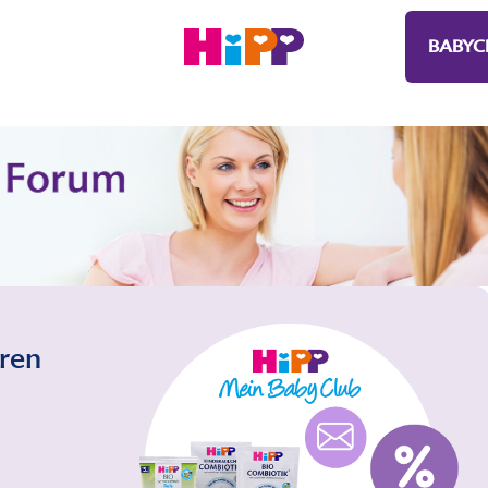
BABYC
eren