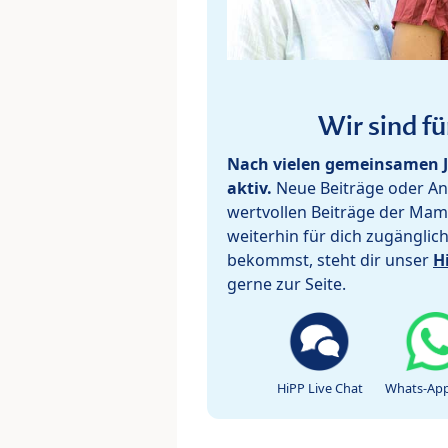
Wir sind fü
Nach vielen gemeinsamen J
aktiv.
Neue Beiträge oder Ant
wertvollen Beiträge der Mam
weiterhin für dich zugänglic
bekommst, steht dir unser
H
gerne zur Seite.
HiPP Live Chat
Whats-App