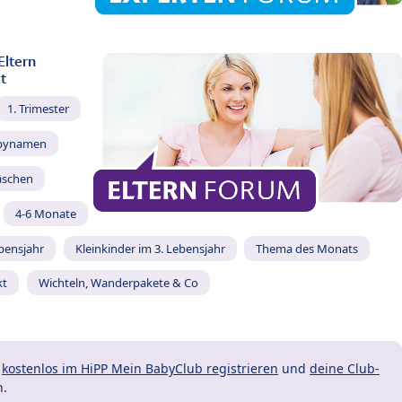
Eltern
t
1. Trimester
bynamen
äschen
4-6 Monate
ebensjahr
Kleinkinder im 3. Lebensjahr
Thema des Monats
kt
Wichteln, Wanderpakete & Co
t
kostenlos im HiPP Mein BabyClub registrieren
und
deine Club-
n.