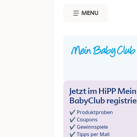
Skip to main content
MENU
Jetzt im HiPP Mein
BabyClub registri
✔️ Produktproben
✔️ Coupons
✔️ Gewinnspiele
✔️ Tipps per Mail