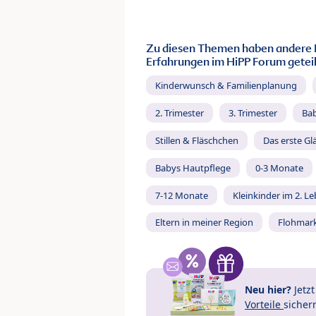
Zu diesen Themen haben andere 
Erfahrungen im HiPP Forum geteil
Kinderwunsch & Familienplanung
2. Trimester
3. Trimester
Ba
Stillen & Fläschchen
Das erste Gl
Babys Hautpflege
0-3 Monate
7-12 Monate
Kleinkinder im 2. L
Eltern in meiner Region
Flohmar
Neu hier?
Jetz
Vorteile
sicher